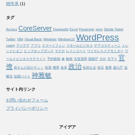
雑学系
(1)
タグ
CoreServer
Access
Deagostini
Excel
Panasonic
senz
Simple Tweet
WordPress
Twitter
VBA
Visual Basic
Windows
Windows10
zaarly
アイデア
アプリ
スマートフォン
スモールビジネス
デアゴスティーニ
トレ
ンドたまご
ヒップホップダンス
マクロ
レインコート
ワイヤレスドアモニター
ワ
官
ールドビジネスサテライト
予約投稿
傘
動画
古賀茂明
国税庁
大分
天下り
僚
政治
所さんの目がテン！
投票
携帯
改革
松田公太
枝豆
査察
歳入庁
温
神雅敏
暖化
短期バイト
サイト内リンク
お問い合わせフォーム
プライバシーポリシー
アイデア