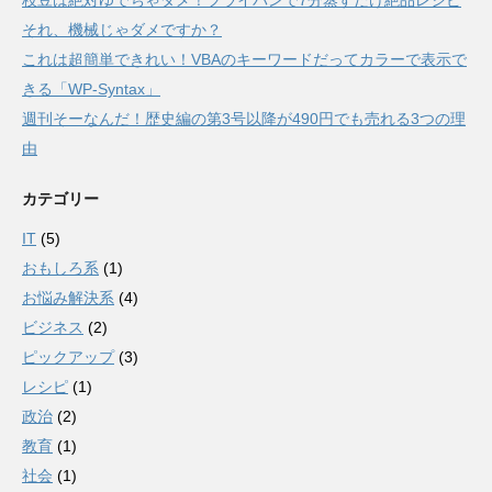
それ、機械じゃダメですか？
これは超簡単できれい！VBAのキーワードだってカラーで表示で
きる「WP-Syntax」
週刊そーなんだ！歴史編の第3号以降が490円でも売れる3つの理
由
カテゴリー
IT
(5)
おもしろ系
(1)
お悩み解決系
(4)
ビジネス
(2)
ピックアップ
(3)
レシピ
(1)
政治
(2)
教育
(1)
社会
(1)