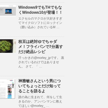
Windows9でもTHでもな
くWindows10が登場！！
エクセルのマクロが大好きすぎ
てマイクロソフトにロックイン
（囲い込み）されているM …
枝豆は絶対ゆでちゃダ
メ！フライパンで7分蒸す
だけ絶品レシピ
汗っかきの@morley_jpです。 蒸
されているわけではありませ
ん。 さて、「 …
神雅敏さんという男につ
いてちょっとだけ知って
ることを語るよ
誰の為に生まれて、何をして生
きるのか、アンパンマンに教え
てほしい@morley_ …