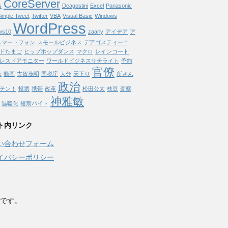
CoreServer
s
Deagostini
Excel
Panasonic
imple Tweet
Twitter
VBA
Visual Basic
Windows
WordPress
ws10
zaarly
アイデア
ア
スマートフォン
スモールビジネス
デアゴスティーニ
ドたまご
ヒップホップダンス
マクロ
レインコート
レスドアモニター
ワールドビジネスサテライト
予約
官僚
傘
動画
古賀茂明
国税庁
大分
天下り
所さん
政治
テン！
投票
携帯
改革
松田公太
枝豆
査察
神雅敏
温暖化
短期バイト
ト内リンク
い合わせフォーム
イバシーポリシー
です。