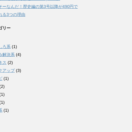
そーなんだ！歴史編の第3号以降が490円で
れる3つの理由
ゴリー
)
しろ系
(1)
み解決系
(4)
ネス
(2)
クアップ
(3)
ピ
(1)
(2)
(1)
(1)
系
(1)