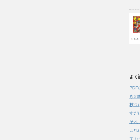
よく
PD
きの
枝豆
すだ
それ
これ
てカラ