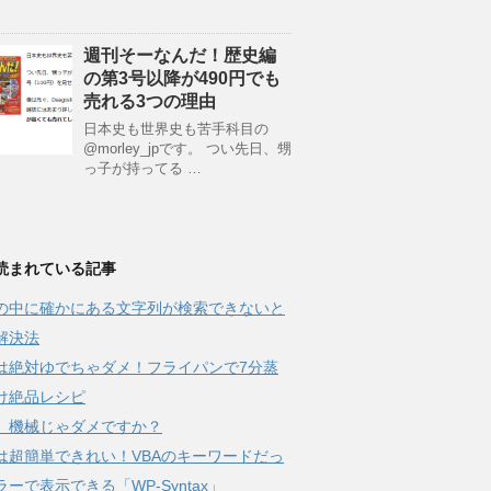
週刊そーなんだ！歴史編
の第3号以降が490円でも
売れる3つの理由
日本史も世界史も苦手科目の
@morley_jpです。 つい先日、甥
っ子が持ってる …
読まれている記事
Fの中に確かにある文字列が検索できないと
解決法
は絶対ゆでちゃダメ！フライパンで7分蒸
け絶品レシピ
、機械じゃダメですか？
は超簡単できれい！VBAのキーワードだっ
ーで表示できる「WP-Syntax」