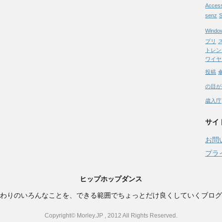
Acces
senz
S
Windo
プリ
トレン
ワイヤ
投稿
の目が
歳入庁
サイ
お問
プラ
ヒップホップダンス
わりのいろんなことを、できる範囲でちょっとだけ良くしていくブログ
Copyright© Morley.JP , 2012 All Rights Reserved.