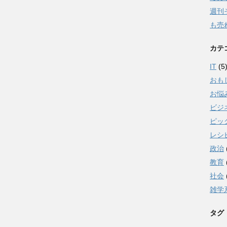
週刊
も売
カテ
IT
(5
おも
お悩
ビジ
ピッ
レシ
政治
教育
社会
雑学
タグ