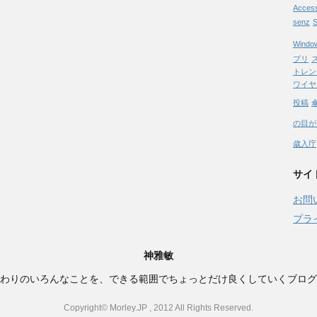
Acces
senz
S
Windo
プリ
トレン
ワイヤ
投稿
の目が
歳入庁
サイ
お問
プラ
神雅敏
わりのいろんなことを、できる範囲でちょっとだけ良くしていくブログ
Copyright© Morley.JP , 2012 All Rights Reserved.