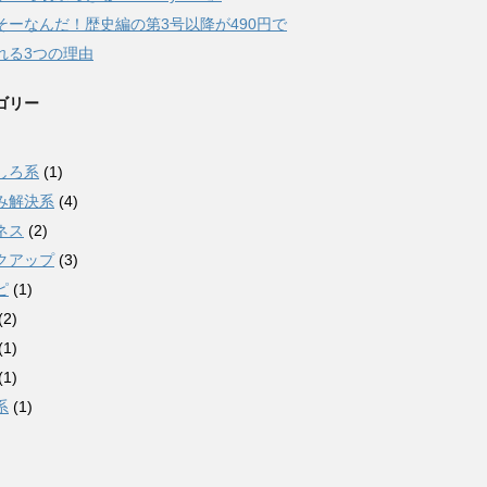
そーなんだ！歴史編の第3号以降が490円で
れる3つの理由
ゴリー
)
しろ系
(1)
み解決系
(4)
ネス
(2)
クアップ
(3)
ピ
(1)
(2)
(1)
(1)
系
(1)