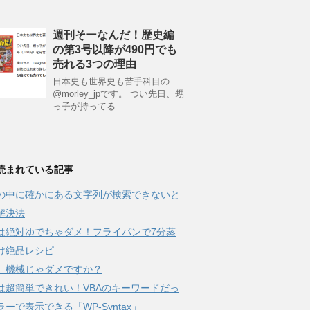
週刊そーなんだ！歴史編
の第3号以降が490円でも
売れる3つの理由
日本史も世界史も苦手科目の
@morley_jpです。 つい先日、甥
っ子が持ってる …
読まれている記事
Fの中に確かにある文字列が検索できないと
解決法
は絶対ゆでちゃダメ！フライパンで7分蒸
け絶品レシピ
、機械じゃダメですか？
は超簡単できれい！VBAのキーワードだっ
ーで表示できる「WP-Syntax」