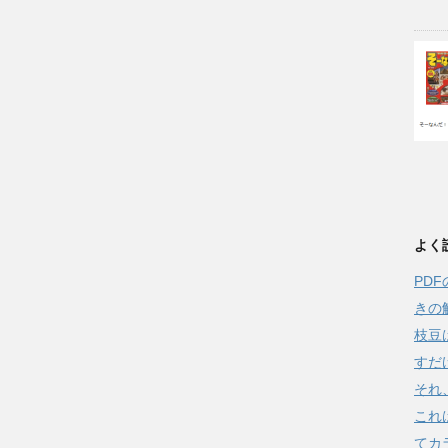
よく
PD
きの
枝豆
すだ
それ
これ
てカラ