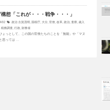
庁構想「これが・・・戦争・・・」
4/02
政治
古賀茂明
,
国税庁
,
大分
,
官僚
,
改革
,
政治
,
査察
,
歳入
,
税務調査
,
行政
,
財務省
ひょっとして、この国の官僚たちのことを「無能」や「マヌ
と思っては …