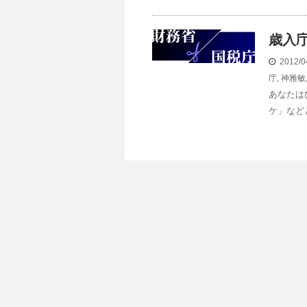
歳入
2012/0
庁
,
神雅敏
あなたは
ケ」など