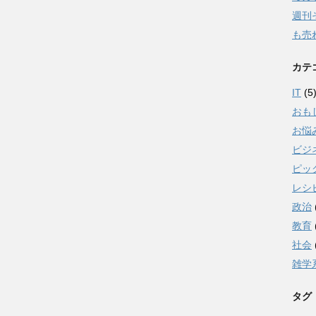
週刊
も売
カテ
IT
(5
おも
お悩
ビジ
ピッ
レシ
政治
教育
社会
雑学
タグ