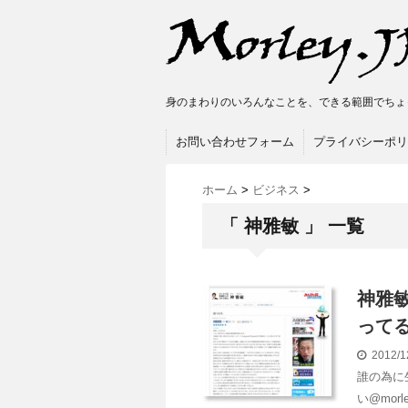
身のまわりのいろんなことを、できる範囲でちょ
お問い合わせフォーム
プライバシーポリ
ホーム
>
ビジネス
>
「 神雅敏 」 一覧
神雅
って
2012/1
誰の為に
い@morl