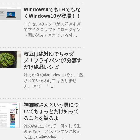
Windows9でもTHでもな
くWindows10が登場！！
エクセルのマクロが大好きすぎ
てマイクロソフトにロックイン
（囲い込み）されているM …
枝豆は絶対ゆでちゃダ
メ！フライパンで7分蒸す
だけ絶品レシピ
汗っかきの@morley_jpです。 蒸
されているわけではありませ
ん。 さて、「 …
神雅敏さんという男につ
いてちょっとだけ知って
ることを語るよ
誰の為に生まれて、何をして生
きるのか、アンパンマンに教え
てほしい@morley_ …