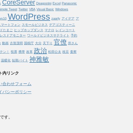
CoreServer
s
Deagostini
Excel
Panasonic
imple Tweet
Twitter
VBA
Visual Basic
Windows
WordPress
ws10
zaarly
アイデア
ア
スマートフォン
スモールビジネス
デアゴスティーニ
ドたまご
ヒップホップダンス
マクロ
レインコート
レスドアモニター
ワールドビジネスサテライト
予約
官僚
傘
動画
古賀茂明
国税庁
大分
天下り
所さん
政治
テン！
投票
携帯
改革
松田公太
枝豆
査察
神雅敏
温暖化
短期バイト
ト内リンク
い合わせフォーム
イバシーポリシー
です。